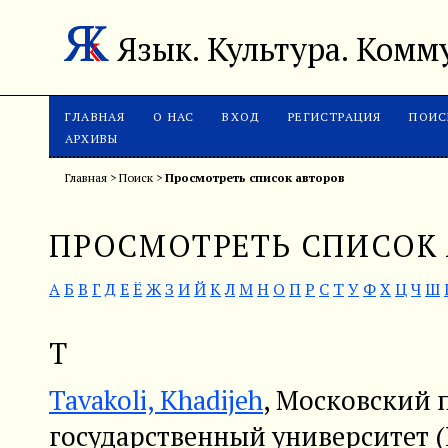
Язык. Культура. Ком
ГЛАВНАЯ
О НАС
ВХОД
РЕГИСТРАЦИЯ
ПОИС
АРХИВЫ
Главная
>
Поиск
>
Просмотреть список авторов
ПРОСМОТРЕТЬ СПИСОК
А
Б
В
Г
Д
Е
Ё
Ж
З
И
Й
К
Л
М
Н
О
П
Р
С
Т
У
Ф
Х
Ц
Ч
Ш
T
Tavakoli, Khadijeh
, Московский 
государственный университет 